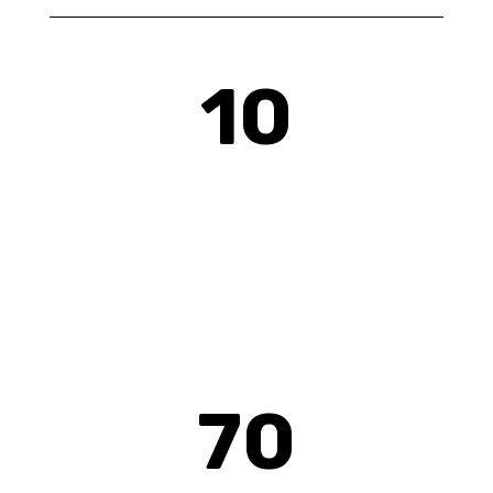
10
MÉTIERS DE
L'INDUSTRIE
techniciens de maintenance industrielle
dans ces 10 métiers
70