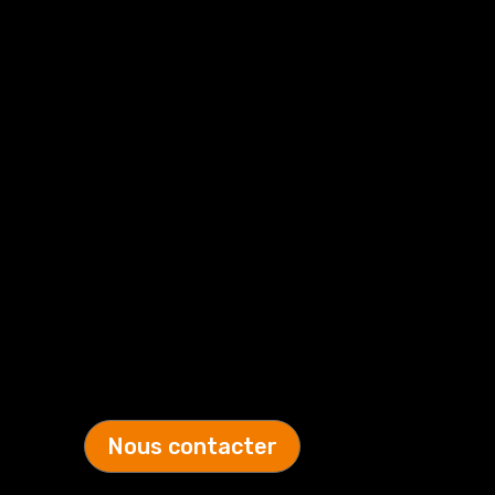
→ L’engagement dans le respect des règles
de sécurité,
→ La disponibilité,
→ Et ainsi, notre capacité à vous mettre en
relation avec les bonnes personnes.
Nos valeurs :
L’ESPRIT D’ÉQUIPE
Nous intervenons et pouvons vous
accompagner sur un large éventail de
secteurs industriels et de marchés.
Nous contacter