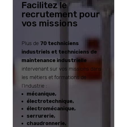
Facilitez le
recrutement pour
vos missions
Plus de
70 techniciens
industriels et techniciens de
maintenance industrielle
intervenant sur vos missions dans
les métiers et formations de
l’Industrie :
mécanique,
électrotechnique,
électromécanique,
serrurerie,
chaudronnerie,