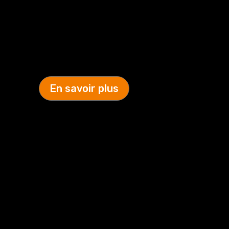
électromécanique,
mécanique,
robotique,
serrurerie.
En savoir plus
A3C recrute via annonces, réseaux sociaux
(Linkedin) et surtout «
bouche à oreille
»
des compétences techniques dans les
métiers opérationnels de l’Industrie dans
des environnements :
aciéries,