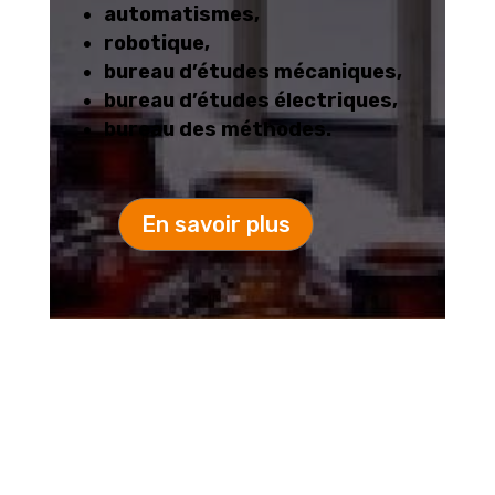
automatismes,
robotique,
bureau d’études mécaniques,
bureau d’études électriques,
bureau des méthodes.
En savoir plus
A3C EN QUELQUES
CHIFFRES :