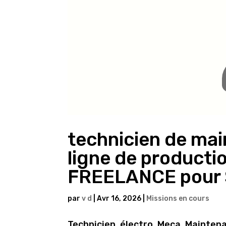
technicien de mai
ligne de productio
FREELANCE pour
par
v d
|
Avr 16, 2026
|
Missions en cours
Technicien, électro, Meca, Mainten