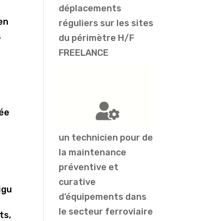
déplacements
en
réguliers sur les sites
s
du périmètre H/F
FREELANCE
mée
un technicien pour de
e
la maintenance
préventive et
curative
igu
d’équipements dans
le secteur ferroviaire
ts,