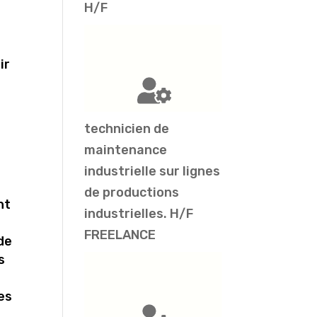
H/F
e
ir
technicien de
maintenance
industrielle sur lignes
de productions
nt
industrielles. H/F
FREELANCE
 de
s
es